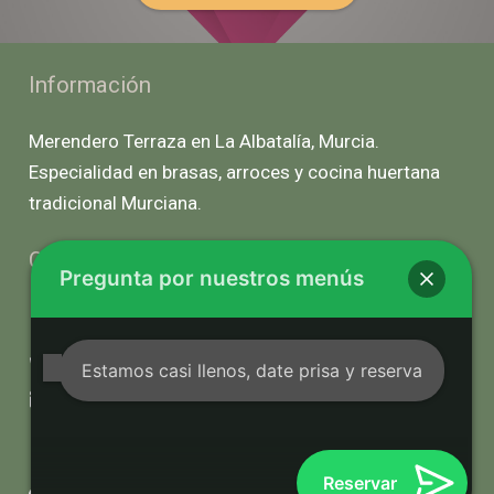
Información
Merendero Terraza en La Albatalía, Murcia.
Especialidad en brasas, arroces y cocina huertana
tradicional Murciana.
Contacto
Pregunta por nuestros menús
Carril Penchos, 77, 30009 Murcia
606 73 23 41
Estamos casi llenos, date prisa y reserva
info@restauranteelpencho.com
Redes Sociales
Reservar